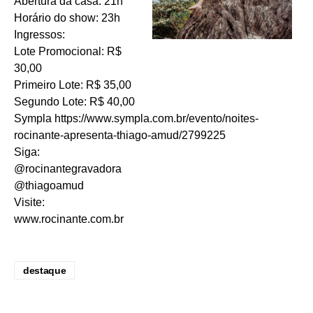
Abertura da casa: 21h
Horário do show: 23h
Ingressos:
Lote Promocional: R$
30,00
Primeiro Lote: R$ 35,00
Segundo Lote: R$ 40,00
Sympla
https://www.sympla.com.br/evento/noites-
rocinante-apresenta-thiago-amud/2799225
Siga:
@rocinantegravadora
@thiagoamud
Visite:
www.rocinante.com.br
destaque