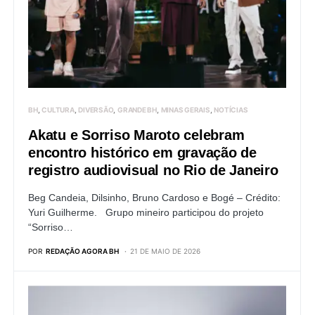
BH
CULTURA
DIVERSÃO
GRANDE BH
MINAS GERAIS
NOTÍCIAS
Akatu e Sorriso Maroto celebram
encontro histórico em gravação de
registro audiovisual no Rio de Janeiro
Beg Candeia, Dilsinho, Bruno Cardoso e Bogé – Crédito:
Yuri Guilherme. Grupo mineiro participou do projeto
“Sorriso…
POR
REDAÇÃO AGORA BH
21 DE MAIO DE 2026