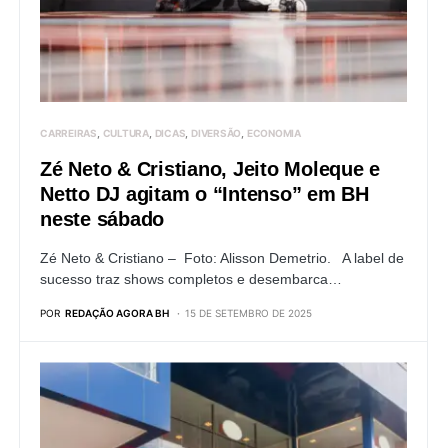
CARREIRAS
CULTURA
DICAS
DIVERSÃO
ECONOMIA
Zé Neto & Cristiano, Jeito Moleque e
Netto DJ agitam o “Intenso” em BH
neste sábado
Zé Neto & Cristiano – Foto: Alisson Demetrio. A label de
sucesso traz shows completos e desembarca…
POR
REDAÇÃO AGORA BH
15 DE SETEMBRO DE 2025