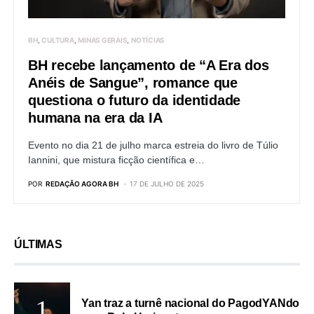
BH
CULTURA
MINAS GERAIS
NOTÍCIAS
BH recebe lançamento de “A Era dos
Anéis de Sangue”, romance que
questiona o futuro da identidade
humana na era da IA
Evento no dia 21 de julho marca estreia do livro de Túlio
Iannini, que mistura ficção científica e…
POR
REDAÇÃO AGORA BH
17 DE JULHO DE 2025
ÚLTIMAS
Yan traz a turnê nacional do PagodYANdo