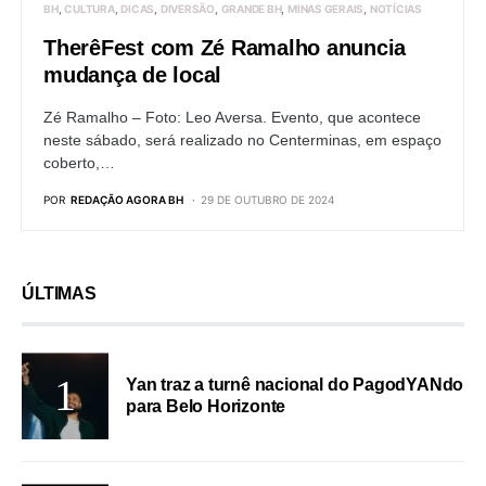
BH
CULTURA
DICAS
DIVERSÃO
GRANDE BH
MINAS GERAIS
NOTÍCIAS
TherêFest com Zé Ramalho anuncia
mudança de local
Zé Ramalho – Foto: Leo Aversa. Evento, que acontece
neste sábado, será realizado no Centerminas, em espaço
coberto,…
POR
REDAÇÃO AGORA BH
29 DE OUTUBRO DE 2024
ÚLTIMAS
Yan traz a turnê nacional do PagodYANdo
para Belo Horizonte