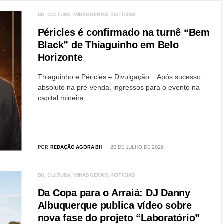
BH
CULTURA
MINAS GERAIS
NOTÍCIAS
Péricles é confirmado na turnê “Bem
Black” de Thiaguinho em Belo
Horizonte
Thiaguinho e Péricles – Divulgação. Após sucesso
absoluto na pré-venda, ingressos para o evento na
capital mineira…
POR
REDAÇÃO AGORA BH
20 DE JULHO DE 2026
BH
CULTURA
MINAS GERAIS
NOTÍCIAS
Da Copa para o Arraiá: DJ Danny
Albuquerque publica vídeo sobre
nova fase do projeto “Laboratório”