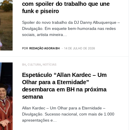
com spoiler do trabalho que une
funk e piseiro
Spoiler do novo trabalho da DJ Danny Albuquerque –
Divulgação. Em esquete bem-humorada nas redes
sociais, artista mineira…
POR
REDAÇÃO AGORA BH
14 DE JULHO DE 2026
BH
CULTURA
NOTÍCIAS
Espetáculo “Allan Kardec – Um
Olhar para a Eternidade”
desembarca em BH na próxima
semana
Allan Kardec – Um Olhar para a Eternidade –
Divulgação. Sucesso nacional, com mais de 1.000
apresentações e…