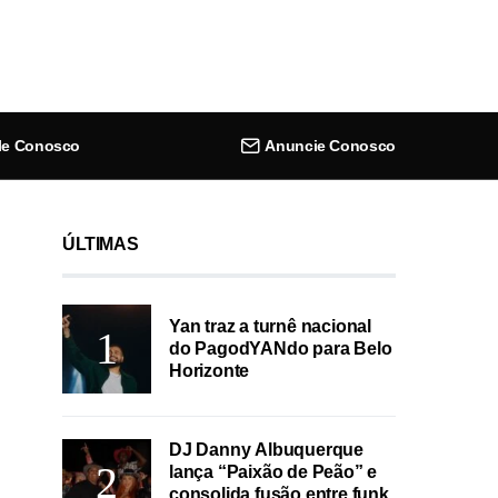
le Conosco
Anuncie Conosco
ÚLTIMAS
Yan traz a turnê nacional
do PagodYANdo para Belo
Horizonte
DJ Danny Albuquerque
lança “Paixão de Peão” e
consolida fusão entre funk