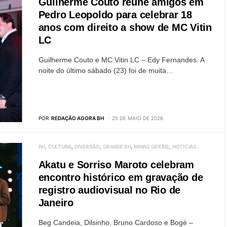
Guilherme Couto reúne amigos em
Pedro Leopoldo para celebrar 18
anos com direito a show de MC Vitin
LC
Guilherme Couto e MC Vitin LC – Edy Fernandes. A
noite do último sábado (23) foi de muita…
POR
REDAÇÃO AGORA BH
25 DE MAIO DE 2026
BH
CULTURA
DIVERSÃO
GRANDE BH
MINAS GERAIS
NOTÍCIAS
Akatu e Sorriso Maroto celebram
encontro histórico em gravação de
registro audiovisual no Rio de
Janeiro
Beg Candeia, Dilsinho, Bruno Cardoso e Bogé –