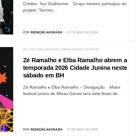
Crédito: Yuri Guilherme. Grupo mineiro participou do
projeto “Sorriso…
POR
REDAÇÃO AGORA BH
21 DE MAIO DE 2026
BH
CULTURA
DIVERSÃO
MINAS GERAIS
NOTÍCIAS
Zé Ramalho e Elba Ramalho abrem a
temporada 2026 Cidade Junina neste
sábado em BH
Zé Ramalho e Elba Ramalho – Divulgação. Maior
festival junino de Minas Gerais terá sete finais de…
POR
REDAÇÃO AGORA BH
21 DE MAIO DE 2026