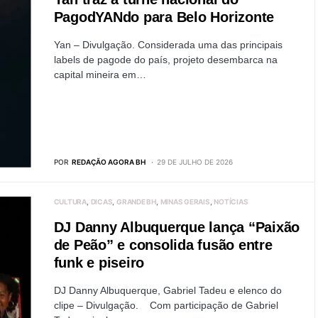
PagodYANdo para Belo Horizonte
Yan – Divulgação. Considerada uma das principais
labels de pagode do país, projeto desembarca na
capital mineira em…
POR
REDAÇÃO AGORA BH
29 DE JULHO DE 2026
CULTURA
DICAS
GRANDE BH
MINAS GERAIS
NOTÍCIAS
DJ Danny Albuquerque lança “Paixão
de Peão” e consolida fusão entre
funk e piseiro
DJ Danny Albuquerque, Gabriel Tadeu e elenco do
clipe – Divulgação. Com participação de Gabriel