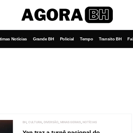
timas Notícias
Grande BH
Policial
Tempo
Transito BH
Fa
BH
CULTURA
DIVERSÃO
MINAS GERAIS
NOTÍCIAS
Yan traz a turnê nacional do