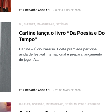
POR
REDAÇÃO AGORA BH
6 DE JULHO DE 2026
BH
CULTURA
MINAS GERAIS
NOTÍCIAS
Carline lança o livro “Da Poesia e Do
Tempo”
Carline – Élcio Paraíso. Poeta premiada participa
ainda de festival internacional e prepara lançamento
de jogo A…
POR
REDAÇÃO AGORA BH
26 DE MAIO DE 2026
CULTURA
DIVERSÃO
MINAS GERAIS
NOTÍCIAS
PEDRO LEOPOLDO