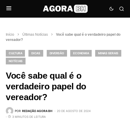
Início
Últimas Notícias
Você sabe qual é o verdadeiro papel do
vereador?
CULTURA
DICAS
DIVERSÃO
ECONOMIA
MINAS GERAIS
NOTÍCIAS
Você sabe qual é o
verdadeiro papel do
vereador?
POR
REDAÇÃO AGORA BH
20 DE AGOSTO DE 2024
3 MINUTOS DE LEITURA