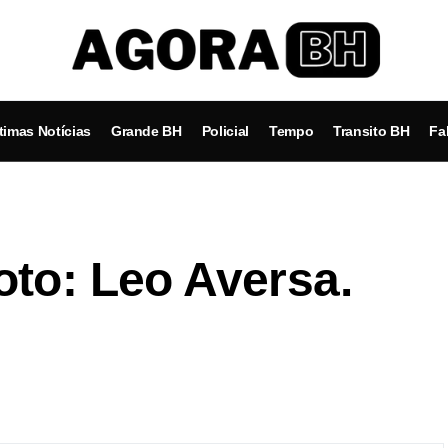
timas Notícias
Grande BH
Policial
Tempo
Transito BH
Fa
to: Leo Aversa.