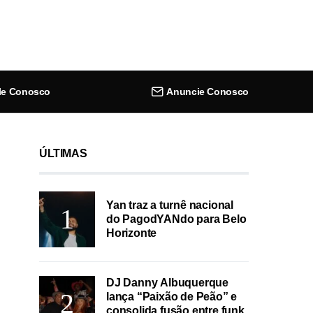
le Conosco
Anuncie Conosco
ÚLTIMAS
Yan traz a turnê nacional
do PagodYANdo para Belo
Horizonte
DJ Danny Albuquerque
lança “Paixão de Peão” e
consolida fusão entre funk