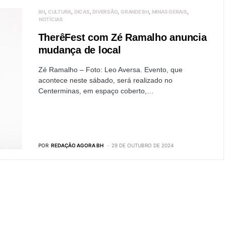
BH
CULTURA
DICAS
DIVERSÃO
GRANDE BH
MINAS GERAIS
NOTÍCIAS
TherêFest com Zé Ramalho anuncia
mudança de local
Zé Ramalho – Foto: Leo Aversa. Evento, que
acontece neste sábado, será realizado no
Centerminas, em espaço coberto,…
POR
REDAÇÃO AGORA BH
29 DE OUTUBRO DE 2024