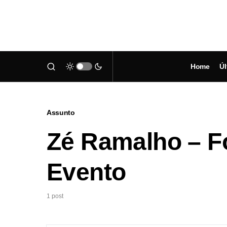
Home
Úl
Assunto
Zé Ramalho – Fo
Evento
1 post