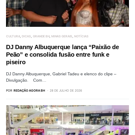
CULTURA
DICAS
GRANDE BH
MINAS GERAIS
NOTÍCIAS
DJ Danny Albuquerque lança “Paixão de
Peão” e consolida fusão entre funk e
piseiro
DJ Danny Albuquerque, Gabriel Tadeu e elenco do clipe –
Divulgação. Com…
POR
REDAÇÃO AGORA BH
28 DE JULHO DE 2026