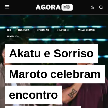
BH
CULTURA
DIVERSÃO
GRANDE BH
MINAS GERAIS
NOTÍCIAS
Akatu e Sorriso
Maroto celebram
encontro