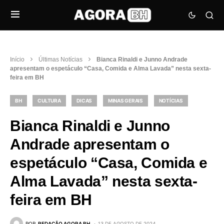
Início
Últimas Notícias
Bianca Rinaldi e Junno Andrade
apresentam o espetáculo “Casa, Comida e Alma Lavada” nesta sexta-
feira em BH
BH
CULTURA
DICAS
MINAS GERAIS
NOTÍCIAS
Bianca Rinaldi e Junno
Andrade apresentam o
espetáculo “Casa, Comida e
Alma Lavada” nesta sexta-
feira em BH
POR
REDAÇÃO AGORA BH
13 DE AGOSTO DE 2024