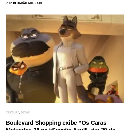
POR
REDAÇÃO AGORA BH
CULTURA
DICAS
Boulevard Shopping exibe “Os Caras
Malvados 2” na “Sessão Azul”, dia 30 de