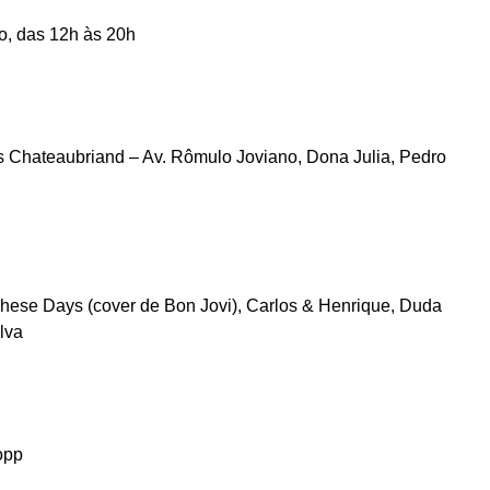
do, das 12h às 20h
s Chateaubriand – Av. Rômulo Joviano, Dona Julia, Pedro
These Days (cover de Bon Jovi), Carlos & Henrique, Duda
lva
opp