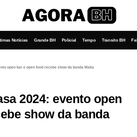
timas Notícias
Grande BH
Policial
Tempo
Transito BH
Fa
nto open bar e open food recebe show da banda Malta
sa 2024: evento open
ecebe show da banda