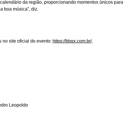
no calendário da região, proporcionando momentos únicos para
a boa música”, diz.
no site oficial do evento:
https://bbqx.com.br/
.
dro Leopoldo