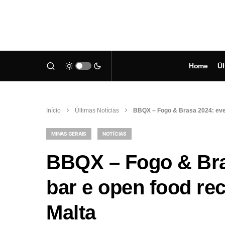
Home
Úl
Início
Últimas Notícias
BBQX – Fogo & Brasa 2024: eve
MINAS GERAIS
NOTÍCIAS
BBQX – Fogo & Bra
bar e open food r
Malta