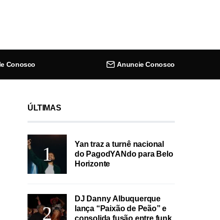
le Conosco
Anuncie Conosco
ÚLTIMAS
Yan traz a turnê nacional
do PagodYANdo para Belo
Horizonte
DJ Danny Albuquerque
lança “Paixão de Peão” e
consolida fusão entre funk