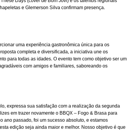
 These Days (cover de Bom Jovi) e os talentos regionais
hapeletas e Glemerson Silva confirmam presença.
cionar uma experiência gastronômica única para os
posta completa e diversificada, a iniciativa une os
to para todas as idades. O evento tem como objetivo ser um
agradáveis com amigos e familiares, saboreando os
lo, expressa sua satisfação com a realização da segunda
lizes em trazer novamente o BBQX – Fogo & Brasa para
no ano passado, foi um sucesso absoluto, e estamos
sta edição seja ainda maior e melhor. Nosso objetivo é que