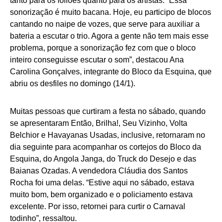
tanto para os foliões quanto para os artistas. “Essa
sonorização é muito bacana. Hoje, eu participo de blocos
cantando no naipe de vozes, que serve para auxiliar a
bateria a escutar o trio. Agora a gente não tem mais esse
problema, porque a sonorização fez com que o bloco
inteiro conseguisse escutar o som”, destacou Ana
Carolina Gonçalves, integrante do Bloco da Esquina, que
abriu os desfiles no domingo (14/1).
Muitas pessoas que curtiram a festa no sábado, quando
se apresentaram Então, Brilha!, Seu Vizinho, Volta
Belchior e Havayanas Usadas, inclusive, retornaram no
dia seguinte para acompanhar os cortejos do Bloco da
Esquina, do Angola Janga, do Truck do Desejo e das
Baianas Ozadas. A vendedora Cláudia dos Santos
Rocha foi uma delas. “Estive aqui no sábado, estava
muito bom, bem organizado e o policiamento estava
excelente. Por isso, retornei para curtir o Carnaval
todinho”, ressaltou.