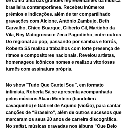
se como uma das grandes representantes da música
brasileira contemporânea. Recebeu inúmeros
prêmios e indicações, além de ter compartilhado
gravações com Alcione, António Zambujo, Beth
Carvalho, Chico Buarque, Gilberto Gil, Martinho da
Vila, Ney Matogrosso e Zeca Pagodinho, entre outros.
Do regional ao pop, passando por sambas e forrós,
Roberta Sá realizou trabalhos com forte presença de
ritmos e compositores nacionais. Revelou artistas,
homenageou icônicos nomes e realizou vitoriosas
turnês com assinatura própria.
No show “Tudo Que Cantei Sou”, em formato
intimista, Roberta Sá se apresenta acompanhada
pelos músicos Alaan Monteiro (bandolim /
cavaquinho) e Gabriel de Aquino (violão), para cantar
canções de “Braseiro”, além de outros sucessos que
marcaram os seus 20 anos de carreira discográfica.
No
setlist,
músicas gravadas nos álbuns “Que Belo