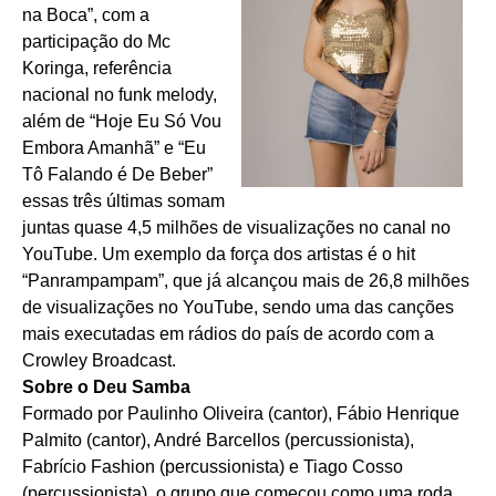
na Boca”, com a
participação do Mc
Koringa, referência
nacional no funk melody,
além de “Hoje Eu Só Vou
Embora Amanhã” e “Eu
Tô Falando é De Beber”
essas três últimas somam
juntas quase 4,5 milhões de visualizações no canal no
YouTube. Um exemplo da força dos artistas é o hit
“Panrampampam”, que já alcançou mais de 26,8 milhões
de visualizações no YouTube, sendo uma das canções
mais executadas em rádios do país de acordo com a
Crowley Broadcast.
Sobre o Deu Samba
Formado por Paulinho Oliveira (cantor), Fábio Henrique
Palmito (cantor), André Barcellos (percussionista),
Fabrício Fashion (percussionista) e Tiago Cosso
(percussionista), o grupo que começou como uma roda