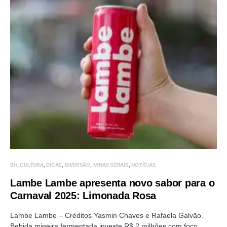
BH
CULTURA
DICAS
DIVERSÃO
MINAS GERAIS
NOTÍCIAS
Lambe Lambe apresenta novo sabor para o
Carnaval 2025: Limonada Rosa
Lambe Lambe – Créditos Yasmin Chaves e Rafaela Galvão.
Bebida mineira fermentada investe R$ 2 milhões com foco…