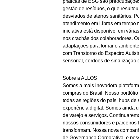
práticas de ESG são preocupações
gestão de resíduos, o que resultou
desviados de aterros sanitários. P
atendimento em Libras em tempo re
iniciativa está disponível em vári
nos crachás dos colaboradores. O
adaptações para tornar o ambient
com Transtorno do Espectro Autis
sensorial, cordões de sinalização 
Sobre a ALLOS
Somos a mais inovadora plataforma 
compras do Brasil. Nosso portfóli
todas as regiões do país, hubs de
experiência digital. Somos ainda
de varejo e serviços. Continuarem
nossos consumidores e parceiros
transformam. Nossa nova companhi
de Governança Corporativa, e possu