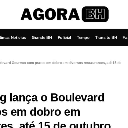
timas Notícias
Grande BH
Policial
Tempo
Transito BH
Fa
levard Gourmet com pratos em dobro em diversos restaurantes, até 15 de
g lança o Boulevard
os em dobro em
es, até 15 de outubro