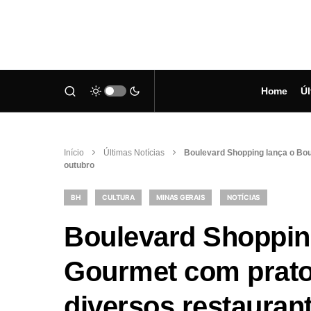
Home
Úl
Início
Últimas Notícias
Boulevard Shopping lança o Bou
outubro
BH
CULTURA
MINAS GERAIS
NOTÍCIAS
Boulevard Shoppin
Gourmet com prat
diversos restaurant