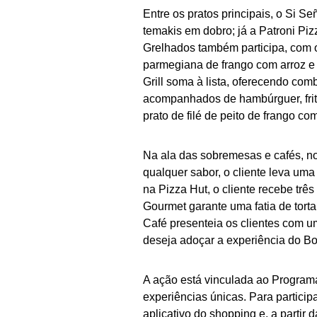
Entre os pratos principais, o Si 
temakis em dobro; já a Patroni Pi
Grelhados também participa, com
parmegiana de frango com arroz e f
Grill soma à lista, oferecendo c
acompanhados de hambúrguer, fritas
prato de filé de peito de frango c
Na ala das sobremesas e cafés, n
qualquer sabor, o cliente leva um
na Pizza Hut, o cliente recebe três
Gourmet garante uma fatia de tor
Café presenteia os clientes com 
deseja adoçar a experiência do B
A ação está vinculada ao Programa
experiências únicas. Para participa
aplicativo do shopping e, a parti