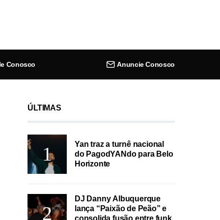
le Conosco
Anuncie Conosco
ÚLTIMAS
Yan traz a turnê nacional
do PagodYANdo para Belo
Horizonte
DJ Danny Albuquerque
lança “Paixão de Peão” e
consolida fusão entre funk