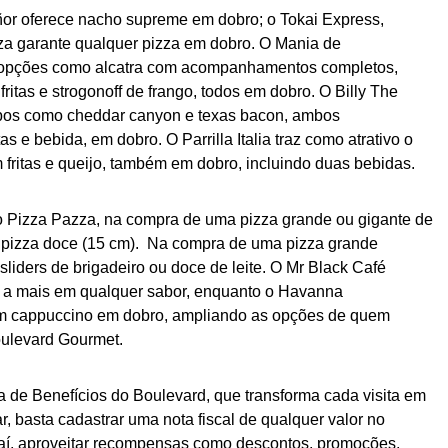
Señor oferece nacho supreme em dobro; o Tokai Express,
zza garante qualquer pizza em dobro. O Mania de
 opções como alcatra com acompanhamentos completos,
ritas e strogonoff de frango, todos em dobro. O Billy The
ombos como cheddar canyon e texas bacon, ambos
 e bebida, em dobro. O Parrilla Italia traz como atrativo o
om fritas e queijo, também em dobro, incluindo duas bebidas.
o Pizza Pazza, na compra de uma pizza grande ou gigante de
a pizza doce (15 cm). Na compra de uma pizza grande
 sliders de brigadeiro ou doce de leite. O Mr Black Café
ta a mais em qualquer sabor, enquanto o Havanna
um cappuccino em dobro, ampliando as opções de quem
oulevard Gourmet.
 de Benefícios do Boulevard, que transforma cada visita em
r, basta cadastrar uma nota fiscal de qualquer valor no
r daí, aproveitar recompensas como descontos, promoções,