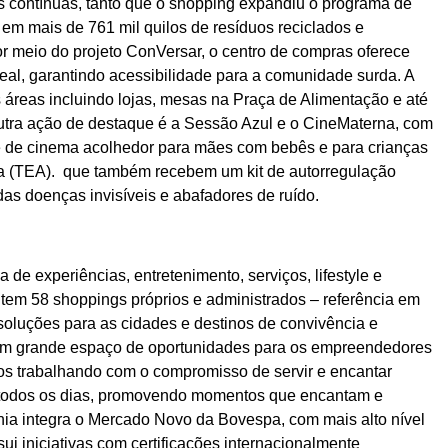
 contínuas, tanto que o shopping expandiu o programa de
 em mais de 761 mil quilos de resíduos reciclados e
or meio do projeto ConVersar, o centro de compras oferece
al, garantindo acessibilidade para a comunidade surda. A
as áreas incluindo lojas, mesas na Praça de Alimentação e até
utra ação de destaque é a Sessão Azul e o CineMaterna, com
e de cinema acolhedor para mães com bebês e para crianças
ta (TEA). que também recebem um kit de autorregulação
das doenças invisíveis e abafadores de ruído.
de experiências, entretenimento, serviços, lifestyle e
o tem 58 shoppings próprios e administrados – referência em
 soluções para as cidades e destinos de convivência e
 um grande espaço de oportunidades para os empreendedores
os trabalhando com o compromisso de servir e encantar
 todos os dias, promovendo momentos que encantam e
a integra o Mercado Novo da Bovespa, com mais alto nível
i iniciativas com certificações internacionalmente