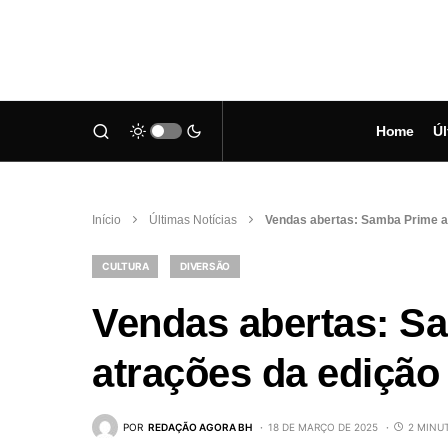
Home
Úl
Início
Últimas Notícias
Vendas abertas: Samba Prime an
CULTURA
DIVERSÃO
Vendas abertas: S
atrações da edição
POR
REDAÇÃO AGORA BH
18 DE MARÇO DE 2025
2 MINU