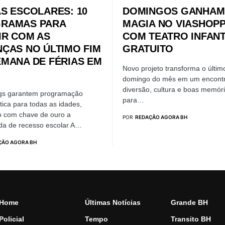
AS ESCOLARES: 10
DOMINGOS GANHAM
RAMAS PARA
MAGIA NO VIASHOP
IR COM AS
COM TEATRO INFANT
NÇAS NO ÚLTIMO FIM
GRATUITO
EMANA DE FÉRIAS EM
Novo projeto transforma o últim
domingo do mês em um encont
diversão, cultura e boas memór
gs garantem programação
para…
ica para todas as idades,
o com chave de ouro a
POR
REDAÇÃO AGORA BH
da de recesso escolar A…
ÇÃO AGORA BH
Home
Últimas Notícias
Grande BH
Policial
Tempo
Transito BH