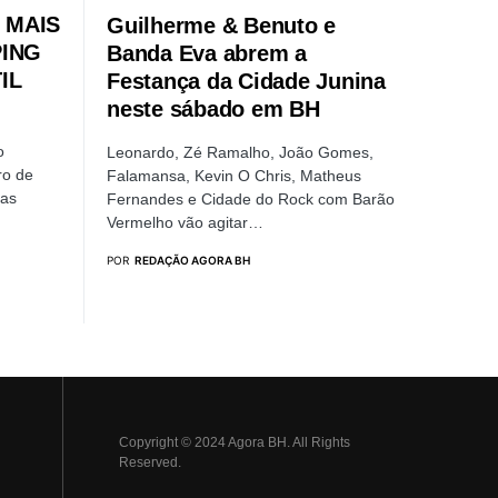
 MAIS
Guilherme & Benuto e
PING
Banda Eva abrem a
IL
Festança da Cidade Junina
neste sábado em BH
o
Leonardo, Zé Ramalho, João Gomes,
ro de
Falamansa, Kevin O Chris, Matheus
ias
Fernandes e Cidade do Rock com Barão
Vermelho vão agitar…
POR
REDAÇÃO AGORA BH
Copyright © 2024 Agora BH. All Rights
Reserved.