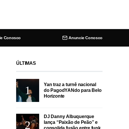
le Conosco
Anuncie Conosco
ÚLTIMAS
Yan traz a turnê nacional
do PagodYANdo para Belo
Horizonte
DJ Danny Albuquerque
lança “Paixão de Peão” e
consolida fusão entre funk