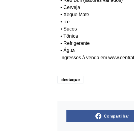
• Red Bull (sabores variados)
• Cerveja
• Xeque Mate
• Ice
• Sucos
• Tônica
• Refrigerante
• Água
Ingressos à venda em
www.centra
destaque
Compartilhar