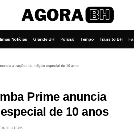
timas Notícias
Grande BH
Policial
Tempo
Transito BH
Fa
uncia atrações da edição especial de 10 anos
amba Prime anuncia
 especial de 10 anos
TOS DE LEITURA