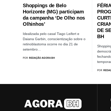
Shoppings de Belo
FÉRI
Horizonte (MG) participam
PROG
da campanha ‘De Olho nos
CURT
Olhinhos’
CRIA
DE S
Idealizada pelo casal Tiago Leifert e
BH
Daiana Garbin, conscientização sobre o
retinoblastoma ocorre no dia 21 de
Shoppin
setembro…
democrát
fechand
POR
REDAÇÃO AGORA BH
tempora
POR
REDA