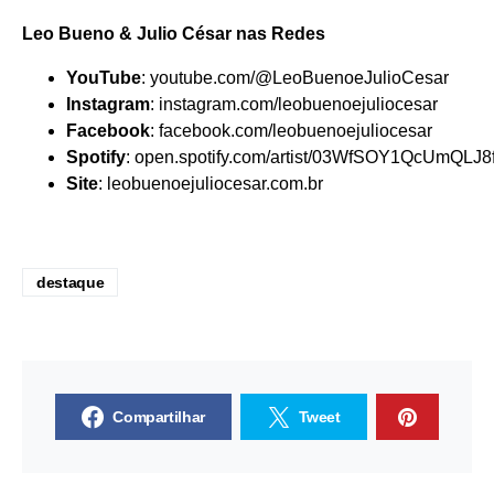
Leo Bueno & Julio César nas Redes
YouTube
:
youtube.com/@LeoBuenoeJulioCesar
Instagram
:
instagram.com/leobuenoejuliocesar
Facebook
:
facebook.com/leobuenoejuliocesar
Spotify
:
open.spotify.com/artist/03WfSOY1QcUmQLJ
Site
:
leobuenoejuliocesar.com.br
destaque
Compartilhar
Tweet