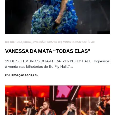
BH
CULTURA
DICAS
DIVERSÃO
GRANDE BH
MINAS GERAIS
NOTÍCIAS
VANESSA DA MATA “TODAS ELAS”
19 DE SETEMBRO SEXTA-FEIRA- 21h BEFLY HALL Ingressos
à venda nas bilheterias do Be Fly Hall //…
POR
REDAÇÃO AGORA BH