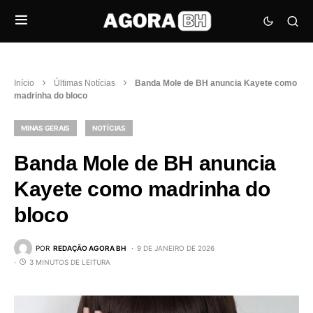
Início
Últimas Notícias
Banda Mole de BH anuncia Kayete como
madrinha do bloco
MINAS GERAIS
NOTÍCIAS
Banda Mole de BH anuncia
Kayete como madrinha do
bloco
POR
REDAÇÃO AGORA BH
9 DE JANEIRO DE 2026
3 MINUTOS DE LEITURA