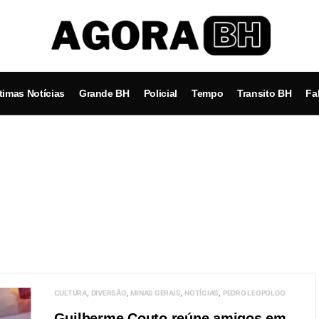
timas Notícias
Grande BH
Policial
Tempo
Transito BH
Fa
CULTURA
DIVERSÃO
MINAS GERAIS
NOTÍCIAS
PEDRO LEOPOLDO
Guilherme Couto reúne amigos em