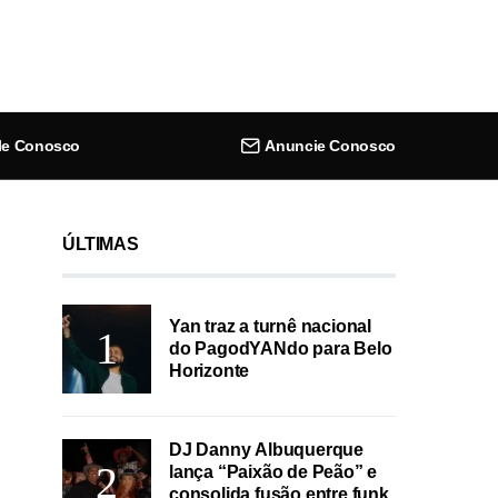
le Conosco
Anuncie Conosco
ÚLTIMAS
Yan traz a turnê nacional
do PagodYANdo para Belo
Horizonte
DJ Danny Albuquerque
lança “Paixão de Peão” e
consolida fusão entre funk