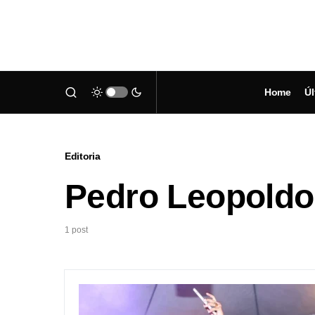
Home
Úl
Editoria
Pedro Leopoldo
1 post