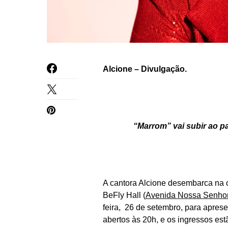
Alcione – Divulgação.
“Marrom” vai subir ao p
A cantora Alcione desembarca na ca
BeFly Hall (
Avenida Nossa Senhor
feira, 26 de setembro, para apres
abertos às 20h, e os ingressos est