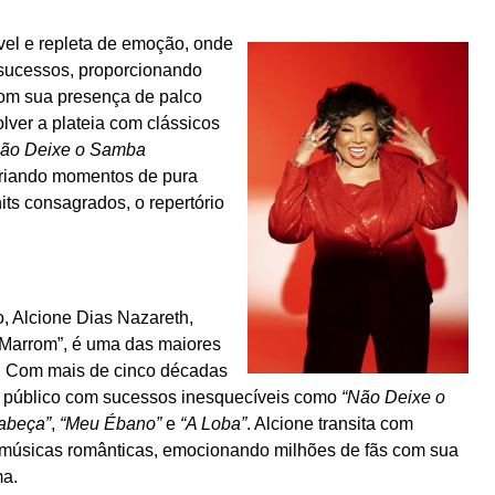
el e repleta de emoção, onde
 sucessos, proporcionando
Com sua presença de palco
lver a plateia com clássicos
ão Deixe o Samba
criando momentos de pura
its consagrados, o repertório
 Alcione Dias Nazareth,
Marrom”, é uma das maiores
a. Com mais de cinco décadas
 o público com sucessos inesquecíveis como
“Não Deixe o
abeça”
,
“Meu Ébano”
e
“A Loba”
. Alcione transita com
e músicas românticas, emocionando milhões de fãs com sua
ma.