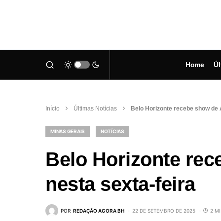
Home
Úl
Início
Últimas Notícias
Belo Horizonte recebe show de A
MINAS GERAIS
NOTÍCIAS
Belo Horizonte rec
nesta sexta-feira
POR
REDAÇÃO AGORA BH
22 DE SETEMBRO DE 2025
2 M