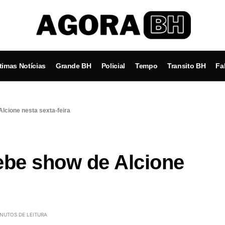
timas Notícias
Grande BH
Policial
Tempo
Transito BH
Fa
lcione nesta sexta-feira
ebe show de Alcione
INUTOS DE LEITURA