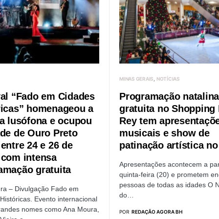
MINAS GERAIS
NOTÍCIAS
val “Fado em Cidades
Programação natalina
ricas” homenageou a
gratuita no Shopping 
ra lusófona e ocupou
Rey tem apresentaçõ
ade de Ouro Preto
musicais e show de
entre 24 e 26 de
patinação artística no
 com intensa
Apresentações acontecem a part
amação gratuita
quinta-feira (20) e prometem en
pessoas de todas as idades O N
ra – Divulgação Fado em
do…
Históricas. Evento internacional
grandes nomes como Ana Moura,
POR
REDAÇÃO AGORA BH