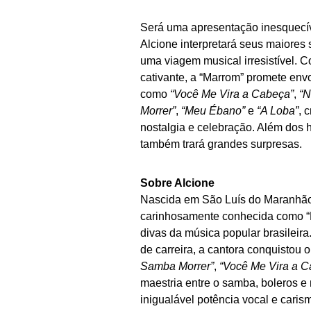
Será uma apresentação inesquecív
Alcione interpretará seus maiores
uma viagem musical irresistível. 
cativante, a “Marrom” promete envo
como
“Você Me Vira a Cabeça”
,
“N
Morrer”
,
“Meu Ébano”
e
“A Loba”
, 
nostalgia e celebração. Além dos h
também trará grandes surpresas.
Sobre Alcione
Nascida em São Luís do Maranhão,
carinhosamente conhecida como “
divas da música popular brasileir
de carreira, a cantora conquistou
Samba Morrer”
,
“Você Me Vira a C
maestria entre o samba, boleros 
inigualável potência vocal e caris