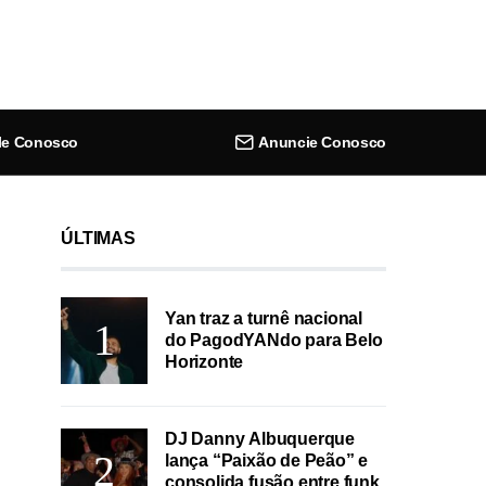
le Conosco
Anuncie Conosco
ÚLTIMAS
Yan traz a turnê nacional
do PagodYANdo para Belo
Horizonte
DJ Danny Albuquerque
lança “Paixão de Peão” e
consolida fusão entre funk