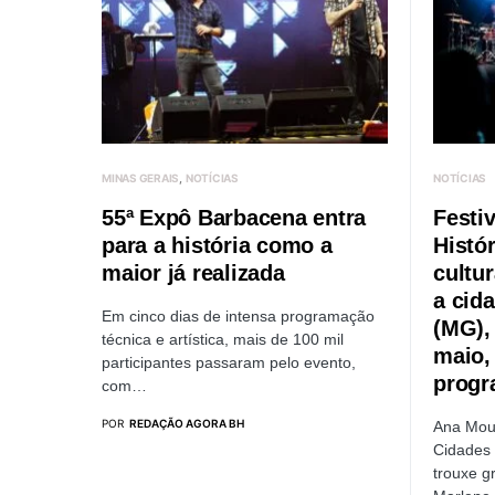
MINAS GERAIS
NOTÍCIAS
NOTÍCIAS
55ª Expô Barbacena entra
Festi
para a história como a
Histó
maior já realizada
cultu
a cid
Em cinco dias de intensa programação
(MG), 
técnica e artística, mais de 100 mil
maio,
participantes passaram pelo evento,
progr
com…
POR
REDAÇÃO AGORA BH
Ana Mou
Cidades 
trouxe 