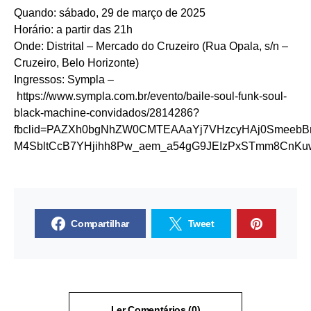
Quando: sábado, 29 de março de 2025
Horário: a partir das 21h
Onde: Distrital – Mercado do Cruzeiro (Rua Opala, s/n –
Cruzeiro, Belo Horizonte)
Ingressos: Sympla –
https://www.sympla.com.br/evento/baile-soul-funk-soul-
black-machine-convidados/2814286?
fbclid=PAZXh0bgNhZW0CMTEAAaYj7VHzcyHAj0SmeebB
M4SbltCcB7YHjihh8Pw_aem_a54gG9JEIzPxSTmm8CnKuw&ref
Compartilhar
Tweet
Ler Comentários (0)