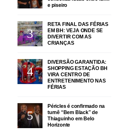
e piseiro
RETA FINAL DAS FÉRIAS
EM BH: VEJA ONDE SE
DIVERTIR COM AS
CRIANÇAS
DIVERSÃO GARANTIDA:
SHOPPING ESTAÇÃO BH
VIRA CENTRO DE
ENTRETENIMENTO NAS
FÉRIAS
Péricles é confirmado na
turnê “Bem Black” de
Thiaguinho em Belo
Horizonte