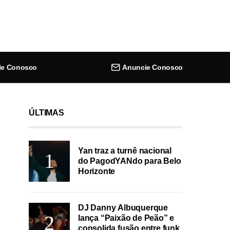
le Conosco
Anuncie Conosco
ÚLTIMAS
Yan traz a turnê nacional
do PagodYANdo para Belo
Horizonte
DJ Danny Albuquerque
lança “Paixão de Peão” e
consolida fusão entre funk