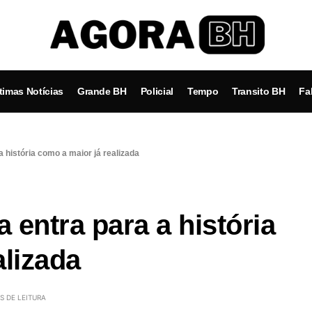
timas Notícias
Grande BH
Policial
Tempo
Transito BH
Fa
 história como a maior já realizada
 entra para a história
alizada
S DE LEITURA