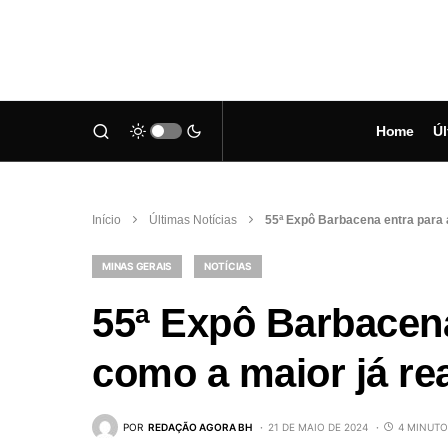
Home
Úl
Início
Últimas Notícias
55ª Expô Barbacena entra para a
MINAS GERAIS
NOTÍCIAS
55ª Expô Barbacena
como a maior já re
POR
REDAÇÃO AGORA BH
21 DE MAIO DE 2024
4 MINUTO