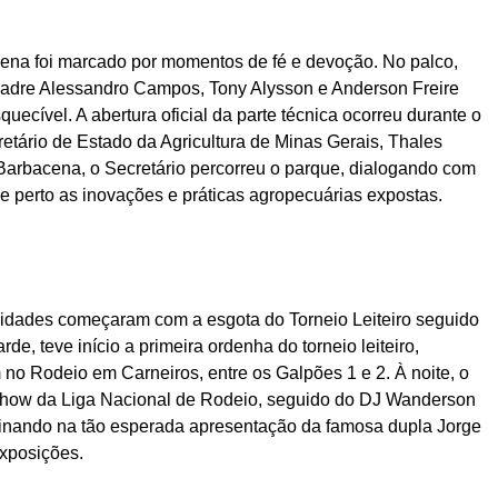
cena foi marcado por momentos de fé e devoção. No palco,
adre Alessandro Campos, Tony Alysson e Anderson Freire
uecível. A abertura oficial da parte técnica ocorreu durante o
retário de Estado da Agricultura de Minas Gerais, Thales
 Barbacena, o Secretário percorreu o parque, dialogando com
de perto as inovações e práticas agropecuárias expostas.
tividades começaram com a esgota do Torneio Leiteiro seguido
de, teve início a primeira ordenha do torneio leiteiro,
 no Rodeio em Carneiros, entre os Galpões 1 e 2. À noite, o
Show da Liga Nacional de Rodeio, seguido do DJ Wanderson
minando na tão esperada apresentação da famosa dupla Jorge
Exposições.