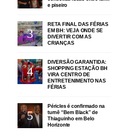
e piseiro
RETA FINAL DAS FÉRIAS
EM BH: VEJA ONDE SE
DIVERTIR COM AS
CRIANÇAS
DIVERSÃO GARANTIDA:
SHOPPING ESTAÇÃO BH
VIRA CENTRO DE
ENTRETENIMENTO NAS
FÉRIAS
Péricles é confirmado na
turnê “Bem Black” de
Thiaguinho em Belo
Horizonte