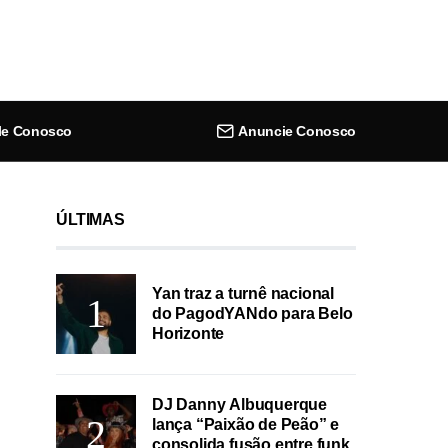
le Conosco
Anuncie Conosco
ÚLTIMAS
Yan traz a turnê nacional
do PagodYANdo para Belo
Horizonte
DJ Danny Albuquerque
lança “Paixão de Peão” e
consolida fusão entre funk