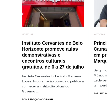
NOTÍCIAS
NOTÍCIAS
Instituto Cervantes de Belo
Princ
Horizonte promove aulas
Carna
demonstrativas e
em pr
encontros culturais
Marq
gratuitos, de 6 a 27 de julho
Serginh
Músico m
Instituto Cervantes BH – Foto Mariama
Escleros
Lopes. Programação convida o público a
tem per
conhecer a instituição oficial do
Governo …
POR
REDA
POR
REDAÇÃO AGORA BH