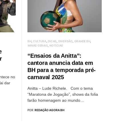
BH
CULTURA
DICAS
DIVERSÃO
GRANDE BH
MINAS GERAIS
NOTÍCIAS
e
“Ensaios da Anitta”:
r
cantora anuncia data em
BH para a temporada pré-
carnaval 2025
ntece no
ai dar
Anitta – Lude Richele. Com o tema
“Maratona de Jogação”, shows da folia
farão homenagem ao mundo…
POR
REDAÇÃO AGORA BH