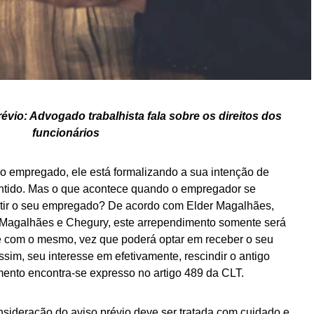
vio: Advogado trabalhista fala sobre os direitos dos
funcionários
empregado, ele está formalizando a sua intenção de
antido. Mas o que acontece quando o empregador se
tir o seu empregado? De acordo com Elder Magalhães,
o Magalhães e Chegury, este arrependimento somente será
 com o mesmo, vez que poderá optar em receber o seu
ssim, seu interesse em efetivamente, rescindir o antigo
imento encontra-se expresso no artigo 489 da CLT.
sideração do aviso prévio deve ser tratada com cuidado e