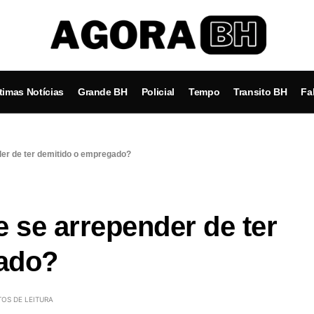
timas Notícias
Grande BH
Policial
Tempo
Transito BH
Fa
er de ter demitido o empregado?
se arrepender de ter
ado?
TOS DE LEITURA