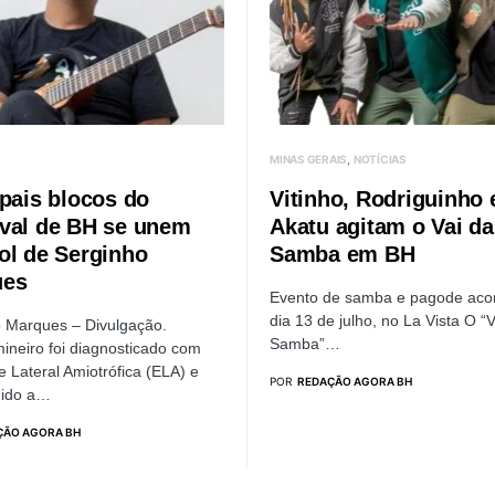
MINAS GERAIS
NOTÍCIAS
ipais blocos do
Vitinho, Rodriguinho 
val de BH se unem
Akatu agitam o Vai da
ol de Serginho
Samba em BH
ues
Evento de samba e pagode aco
dia 13 de julho, no La Vista O “V
o Marques – Divulgação.
Samba”…
ineiro foi diagnosticado com
e Lateral Amiotrófica (ELA) e
POR
REDAÇÃO AGORA BH
dido a…
ÇÃO AGORA BH