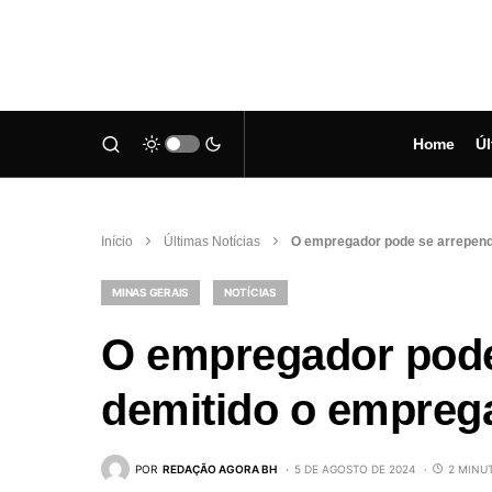
Home
Úl
Início
Últimas Notícias
O empregador pode se arrepend
MINAS GERAIS
NOTÍCIAS
O empregador pode 
demitido o empreg
POR
REDAÇÃO AGORA BH
5 DE AGOSTO DE 2024
2 MINU