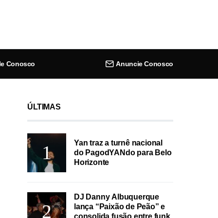
le Conosco
Anuncie Conosco
ÚLTIMAS
Yan traz a turnê nacional
do PagodYANdo para Belo
Horizonte
DJ Danny Albuquerque
lança “Paixão de Peão” e
consolida fusão entre funk