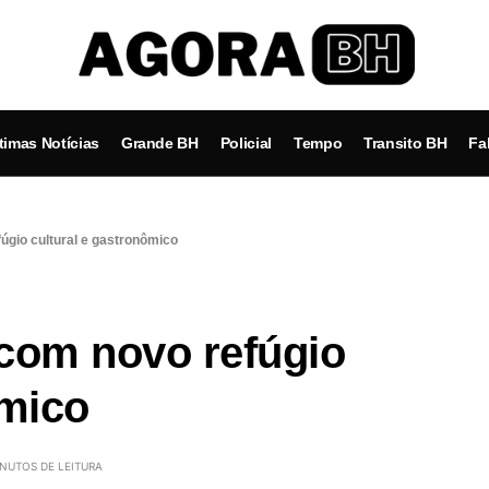
timas Notícias
Grande BH
Policial
Tempo
Transito BH
Fa
úgio cultural e gastronômico
com novo refúgio
ômico
INUTOS DE LEITURA