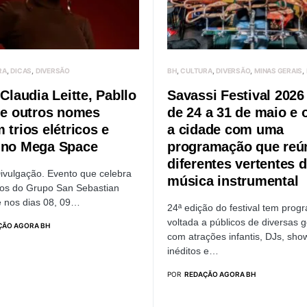
RA
DICAS
DIVERSÃO
BH
CULTURA
DIVERSÃO
MINAS GERAIS
 Claudia Leitte, Pabllo
Savassi Festival 2026
r e outros nomes
de 24 a 31 de maio e 
 trios elétricos e
a cidade com uma
 no Mega Space
programação que reú
diferentes vertentes 
Divulgação. Evento que celebra
música instrumental
os do Grupo San Sebastian
 nos dias 08, 09…
24ª edição do festival tem pro
voltada a públicos de diversas 
ÇÃO AGORA BH
com atrações infantis, DJs, sho
inéditos e…
POR
REDAÇÃO AGORA BH