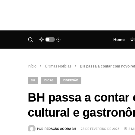
Home
Úl
Início
Últimas Notícias
BH passa a contar com novo ref
BH
DICAS
DIVERSÃO
BH passa a contar 
cultural e gastron
POR
REDAÇÃO AGORA BH
28 DE FEVEREIRO DE 2025
2 M