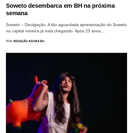
Soweto desembarca em BH na próxima
semana
Soweto – Divulgação. A tão aguardada apresentação do Soweto
na capital mineira já está chegando. Após 23 anos,…
POR
REDAÇÃO AGORA BH