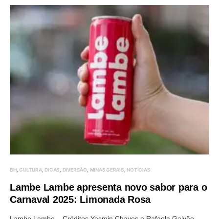
BH
CULTURA
DICAS
DIVERSÃO
MINAS GERAIS
NOTÍCIAS
Lambe Lambe apresenta novo sabor para o
Carnaval 2025: Limonada Rosa
Lambe Lambe – Créditos Yasmin Chaves e Rafaela Galvão.