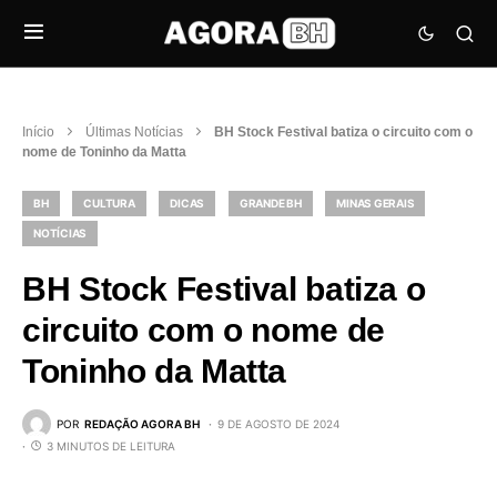
Início
Últimas Notícias
BH Stock Festival batiza o circuito com o
nome de Toninho da Matta
BH
CULTURA
DICAS
GRANDE BH
MINAS GERAIS
NOTÍCIAS
BH Stock Festival batiza o
circuito com o nome de
Toninho da Matta
POR
REDAÇÃO AGORA BH
9 DE AGOSTO DE 2024
3 MINUTOS DE LEITURA