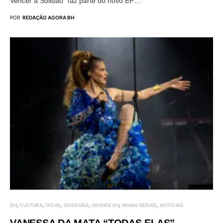
Vencer a Solidão” faz parte do novo EP…
POR
REDAÇÃO AGORA BH
BH
CULTURA
DICAS
DIVERSÃO
GRANDE BH
MINAS GERAIS
NOTÍCIAS
VANESSA DA MATA “TODAS ELAS”