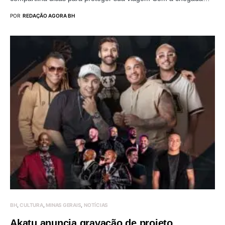
POR
REDAÇÃO AGORA BH
BH
CULTURA
MINAS GERAIS
NOTÍCIAS
Akatu anuncia gravação de projeto