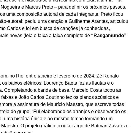
 Nogueira e Marcus Preto – para definir os próximos passos.
os uma composição autoral de cada integrante. Preto ficou
não-autoral: pediu uma canção a Guilherme Arantes, articulou
mo Carlos e foi em busca de canções já conhecidas,
is novas (leia o faixa a faixa completo de
“Rasgamundo”
om, no Rio, entre janeiro e fevereiro de 2024. Zé Renato
 os baixos elétricos; Lourenço Baeta fez as flautas e o
pira. Completando a banda de base, Marcelo Costa tocou as
 faixas e João Carlos Coutinho fez os pianos acústicos e
sempre a assinatura de Maurício Maestro, que escreve todas
treia do grupo. “Fui elaborando os arranjos e observando os
al uma história única e ao mesmo tempo formando um
ne Maestro. O projeto gráfico ficou a cargo de Batman Zavareze
edição em vinil.