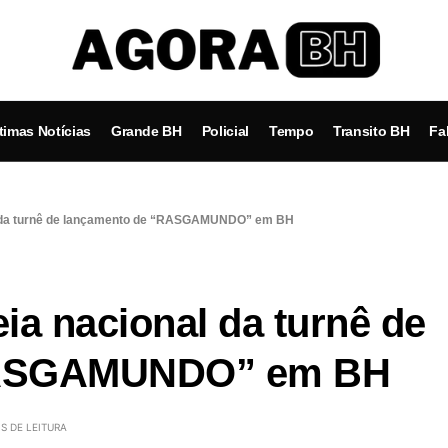
timas Notícias
Grande BH
Policial
Tempo
Transito BH
Fa
al da turnê de lançamento de “RASGAMUNDO” em BH
eia nacional da turnê de
RASGAMUNDO” em BH
S DE LEITURA