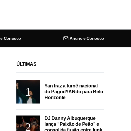
le Conosco
Anuncie Conosco
ÚLTIMAS
Yan traz a turnê nacional
do PagodYANdo para Belo
Horizonte
DJ Danny Albuquerque
lança “Paixão de Peão” e
consolida fusão entre funk