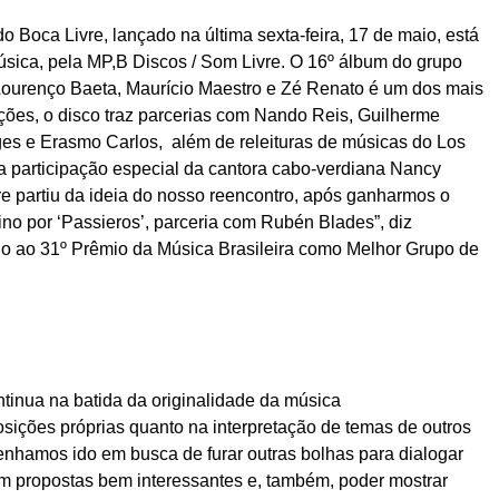
do Boca Livre, lançado na última sexta-feira, 17 de maio, está
música, pela MP,B Discos / Som Livre. O 16º álbum do grupo
 Lourenço Baeta, Maurício Maestro e Zé Renato é um dos mais
ções, o disco traz parcerias com Nando Reis, Guilherme
ges e Erasmo Carlos, além de releituras de músicas do Los
 participação especial da cantora cabo-verdiana Nancy
re partiu da ideia do nosso reencontro, após ganharmos o
o por ‘Passieros’, parceria com Rubén Blades”, diz
do ao 31º Prêmio da Música Brasileira como Melhor Grupo de
tinua na batida da originalidade da música
osições próprias quanto na interpretação de temas de outros
tenhamos ido em busca de furar outras bolhas para dialogar
m propostas bem interessantes e, também, poder mostrar