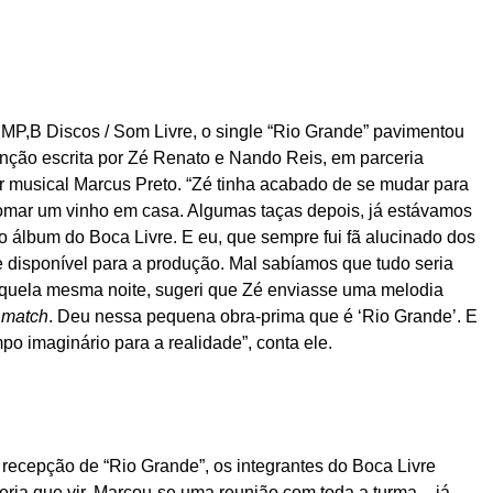
MP,B Discos / Som Livre, o single “Rio Grande” pavimentou
anção escrita por Zé Renato e Nando Reis, em parceria
tor musical Marcus Preto. “Zé tinha acabado de se mudar para
omar um vinho em casa. Algumas taças depois, já estávamos
o álbum do Boca Livre. E eu, que sempre fui fã alucinado dos
 disponível para a produção. Mal sabíamos que tudo seria
naquela mesma noite, sugeri que Zé enviasse uma melodia
r
match
. Deu nessa pequena obra-prima que é ‘Rio Grande’. E
o imaginário para a realidade”, conta ele.
recepção de “Rio Grande”, os integrantes do Boca Livre
ia que vir. Marcou-se uma reunião com toda a turma – já