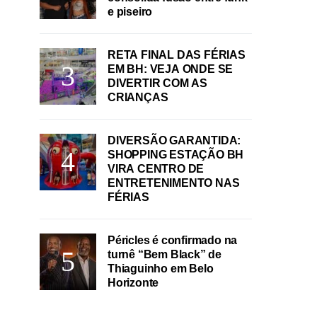
e piseiro
RETA FINAL DAS FÉRIAS
EM BH: VEJA ONDE SE
DIVERTIR COM AS
CRIANÇAS
DIVERSÃO GARANTIDA:
SHOPPING ESTAÇÃO BH
VIRA CENTRO DE
ENTRETENIMENTO NAS
FÉRIAS
Péricles é confirmado na
turnê “Bem Black” de
Thiaguinho em Belo
Horizonte