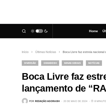
Home
Úl
Início
Últimas Notícias
Boca Livre faz estreia nacion
DIVERSÃO
GRANDE BH
MINAS GERAIS
NOTÍCIAS
Boca Livre faz estr
lançamento de “
POR
REDAÇÃO AGORA BH
20 DE MAIO DE 2024
8 MINUTO