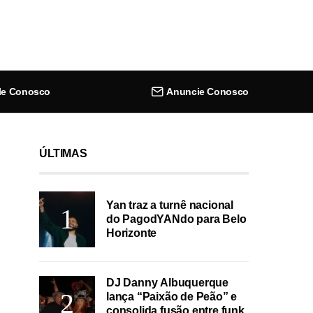
le Conosco
Anuncie Conosco
ÚLTIMAS
Yan traz a turnê nacional
do PagodYANdo para Belo
Horizonte
DJ Danny Albuquerque
lança “Paixão de Peão” e
consolida fusão entre funk