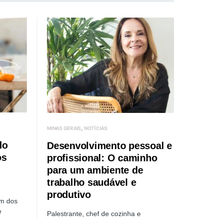
MINAS GERAIS
NOTÍCIAS
do
Desenvolvimento pessoal e
os
profissional: O caminho
para um ambiente de
trabalho saudável e
produtivo
um dos
e
Palestrante, chef de cozinha e