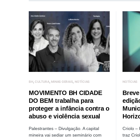
BH
CULTURA
MINAS GERAIS
NOTÍCIAS
NOTÍCIAS
MOVIMENTO BH CIDADE
Breve
DO BEM trabalha para
ediçã
proteger a infância contra o
Munic
abuso e violência sexual
Horiz
Palestrantes – Divulgação. A capital
Criolo –
mineira vai sediar um seminário com
traz Cri