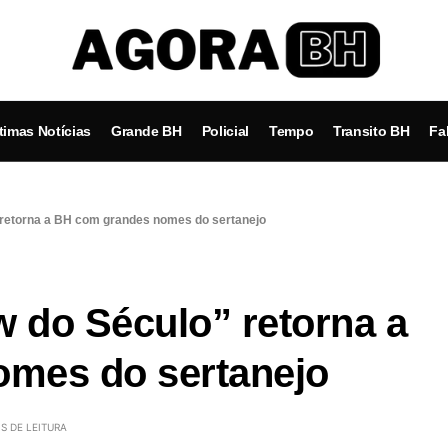
timas Notícias
Grande BH
Policial
Tempo
Transito BH
Fa
 retorna a BH com grandes nomes do sertanejo
w do Século” retorna a
mes do sertanejo
S DE LEITURA