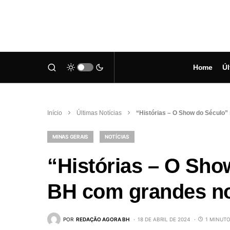
Home
Úl
Início
Últimas Notícias
“Histórias – O Show do Século”
MINAS GERAIS
NOTÍCIAS
“Histórias – O Sho
BH com grandes no
POR
REDAÇÃO AGORA BH
18 DE ABRIL DE 2024
1 MINUTO