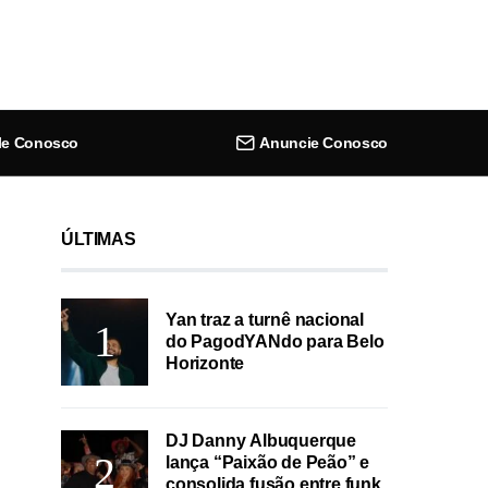
le Conosco
Anuncie Conosco
ÚLTIMAS
Yan traz a turnê nacional
do PagodYANdo para Belo
Horizonte
DJ Danny Albuquerque
lança “Paixão de Peão” e
consolida fusão entre funk