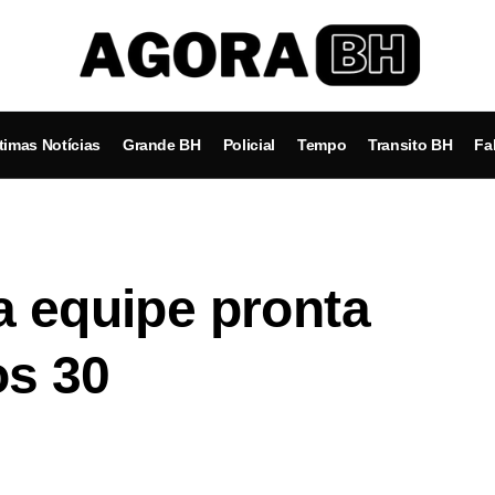
timas Notícias
Grande BH
Policial
Tempo
Transito BH
Fa
a equipe pronta
os 30