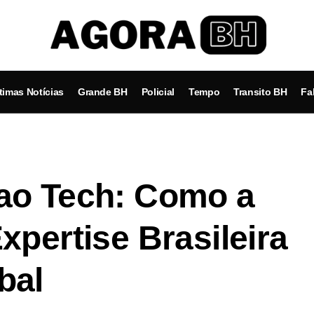
timas Notícias
Grande BH
Policial
Tempo
Transito BH
Fa
ao Tech: Como a
xpertise Brasileira
bal