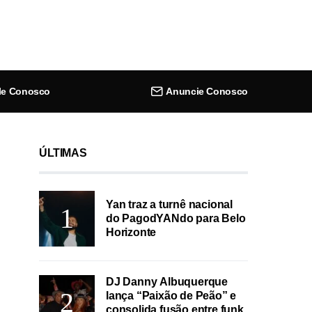
le Conosco
Anuncie Conosco
ÚLTIMAS
Yan traz a turnê nacional
do PagodYANdo para Belo
Horizonte
DJ Danny Albuquerque
lança “Paixão de Peão” e
consolida fusão entre funk