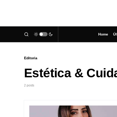
Home
Úl
Editoria
Estética & Cui
2 posts