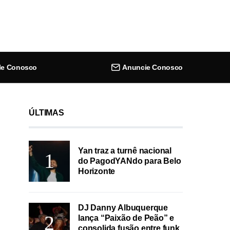
le Conosco
Anuncie Conosco
ÚLTIMAS
Yan traz a turnê nacional
do PagodYANdo para Belo
Horizonte
DJ Danny Albuquerque
lança “Paixão de Peão” e
consolida fusão entre funk