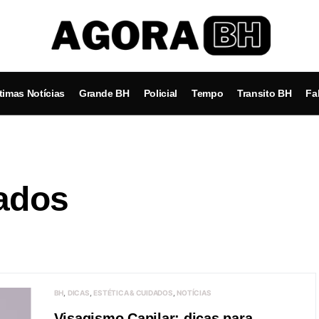
timas Notícias
Grande BH
Policial
Tempo
Transito BH
Fa
dados
BH
DICAS
ESTÉTICA & CUIDADOS
NOTÍCIAS
Visagismo Capilar: dicas para