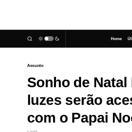
Home
Úl
Assunto
Sonho de Natal
luzes serão ace
com o Papai Noel
1 post