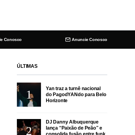
le Conosco
Anuncie Conosco
ÚLTIMAS
Yan traz a turnê nacional
do PagodYANdo para Belo
Horizonte
DJ Danny Albuquerque
lança “Paixão de Peão” e
consolida fusão entre funk