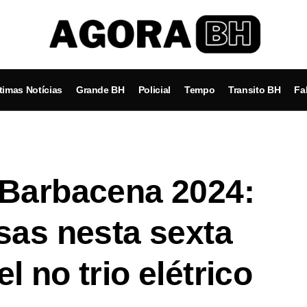
timas Notícias
Grande BH
Policial
Tempo
Transito BH
Fa
 Barbacena 2024:
sas nesta sexta
 no trio elétrico