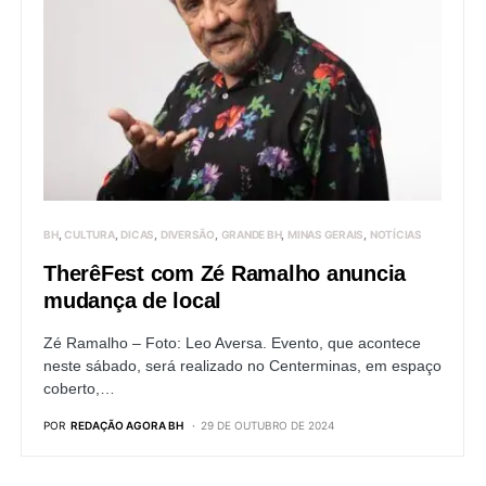
BH
CULTURA
DICAS
DIVERSÃO
GRANDE BH
MINAS GERAIS
NOTÍCIAS
TherêFest com Zé Ramalho anuncia
mudança de local
Zé Ramalho – Foto: Leo Aversa. Evento, que acontece
neste sábado, será realizado no Centerminas, em espaço
coberto,…
POR
REDAÇÃO AGORA BH
29 DE OUTUBRO DE 2024