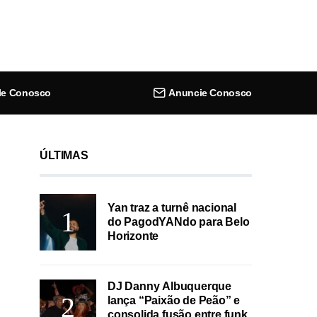
le Conosco
Anuncie Conosco
ÚLTIMAS
Yan traz a turnê nacional
do PagodYANdo para Belo
Horizonte
DJ Danny Albuquerque
lança “Paixão de Peão” e
consolida fusão entre funk