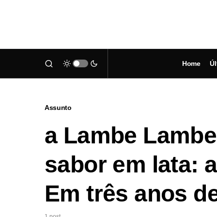
Home
Úl
Assunto
a Lambe Lambe
sabor em lata: 
Em três anos d
1 post