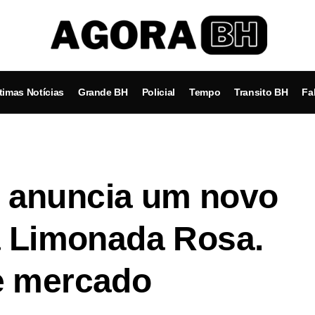
timas Notícias
Grande BH
Policial
Tempo
Transito BH
Fa
 anuncia um novo
a Limonada Rosa.
e mercado