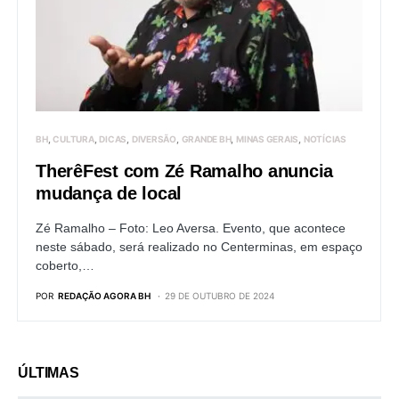
BH
CULTURA
DICAS
DIVERSÃO
GRANDE BH
MINAS GERAIS
NOTÍCIAS
TherêFest com Zé Ramalho anuncia
mudança de local
Zé Ramalho – Foto: Leo Aversa. Evento, que acontece
neste sábado, será realizado no Centerminas, em espaço
coberto,…
POR
REDAÇÃO AGORA BH
29 DE OUTUBRO DE 2024
ÚLTIMAS