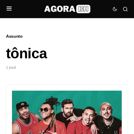
Assunto
tônica
1 post