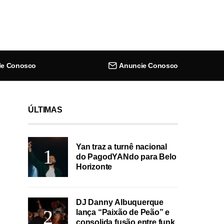
le Conosco
Anuncie Conosco
ÚLTIMAS
Yan traz a turnê nacional
do PagodYANdo para Belo
Horizonte
DJ Danny Albuquerque
lança “Paixão de Peão” e
consolida fusão entre funk