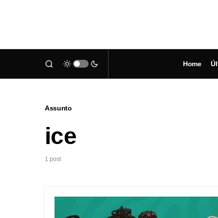
Home
Úl
Assunto
ice
1 post