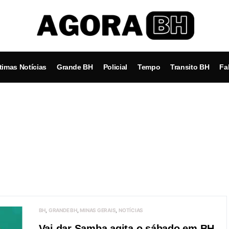
timas Notícias
Grande BH
Policial
Tempo
Transito BH
Fa
BH
GRANDE BH
MINAS GERAIS
NOTÍCIAS
Vai dar Samba agita o sábado em BH