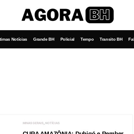
timas Notícias
Grande BH
Policial
Tempo
Transito BH
Fa
MINAS GERAIS
NOTÍCIAS
CURA AMAZÔNIA: Duhigó e Rember