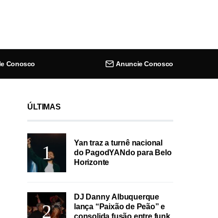
le Conosco
Anuncie Conosco
ÚLTIMAS
Yan traz a turnê nacional
do PagodYANdo para Belo
Horizonte
DJ Danny Albuquerque
lança “Paixão de Peão” e
consolida fusão entre funk